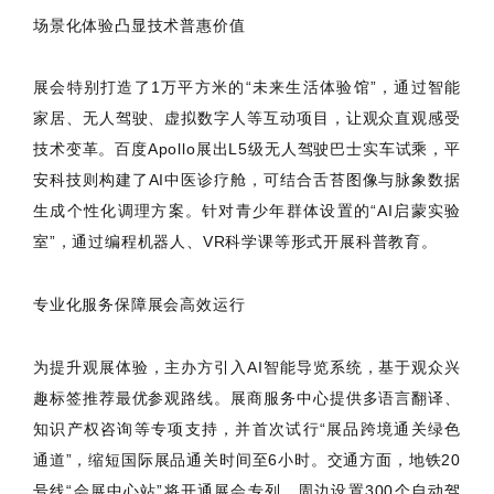
场景化体验凸显技术普惠价值
展会特别打造了1万平方米的“未来生活体验馆”，通过智能
家居、无人驾驶、虚拟数字人等互动项目，让观众直观感受
技术变革。百度Apollo展出L5级无人驾驶巴士实车试乘，平
安科技则构建了AI中医诊疗舱，可结合舌苔图像与脉象数据
生成个性化调理方案。针对青少年群体设置的“AI启蒙实验
室”，通过编程机器人、VR科学课等形式开展科普教育。
专业化服务保障展会高效运行
为提升观展体验，主办方引入AI智能导览系统，基于观众兴
趣标签推荐最优参观路线。展商服务中心提供多语言翻译、
知识产权咨询等专项支持，并首次试行“展品跨境通关绿色
通道”，缩短国际展品通关时间至6小时。交通方面，地铁20
号线“会展中心站”将开通展会专列，周边设置300个自动驾