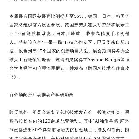
本届展会国际参展商比例提升至35%，德国、日本、韩国等
国家将组织官方展团参展。德国弗劳恩霍夫研究所将展示工
业4.0智能质检系统，日本川崎重工带来高精度手术机器
人。特别设立的“一带一路”科技合作专区，已吸引来自新加
坡、以色列等15个国家的创新项目入驻。展会期间将举办全
球人工智能领袖峰会，邀请图灵奖得主Yoshua Bengio等顶
尖学者探讨AI伦理治理框架，并发布《跨国AI技术合作白皮
书》。
百余场配套活动推动产学研融合
除展览外，组委会策划了包括技术发布会、投资对接会、黑
客马拉松在内的120余场配套活动。其中“AI独角兽路演”环
节已筛选出50个具有市场潜力的初创项目，涉及AI制药、能
源优化等新兴领域。高校科研成果转化专区汇聚清华大学、