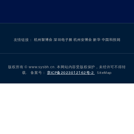
友情链接：
杭州智博会
深圳电子展
杭州安博会
新华
中国科技网
版权所有 © www.sysbh.cn. 本网站内容受版权保护，未经许可不得转
载. 备案号：
京ICP备2023012162号-2
SiteMap